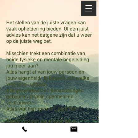
Het stellen van de juiste vragen kan
vaak opheldering bieden. Of een juist
advies kan net datgene zijn dat u weer
op de juiste weg zet.
Misschien trekt een combinatie van
beide fysieke en mentale begeleiding
jou meer aan?
Alles hangt af van jouw persoon en
jouw eigenheid. Jij bepaalt zelf welke
weg je wil uitgaan.
Alle gesprekken en behandelingen
gebeuren in volle openheid en
vertrouwen.
Alles wat hier gebeurt, blijft hier.
Samen zorgen we ervoor dat je
progressie maakt, wat je doel ook
mag zijn.